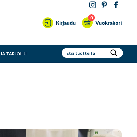
0
Kirjaudu
Vuokrakori
JA TARJOILU