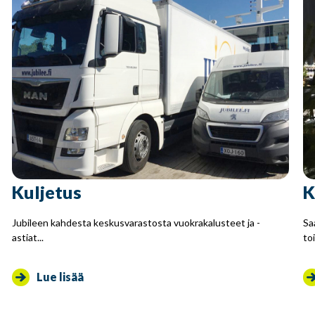
Kuljetus
K
Jubileen kahdesta keskusvarastosta vuokrakalusteet ja -
Sa
astiat...
to
Lue lisää