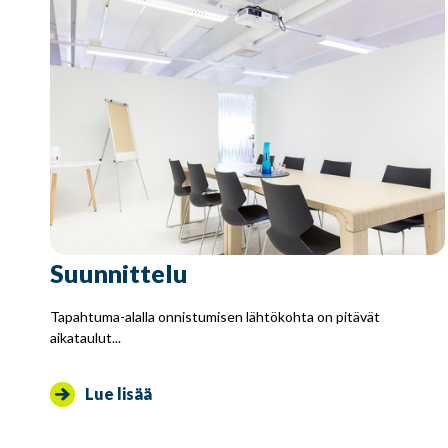
Suunnittelu
Tapahtuma-alalla onnistumisen lähtökohta on pitävät
aikataulut...
Lue lisää