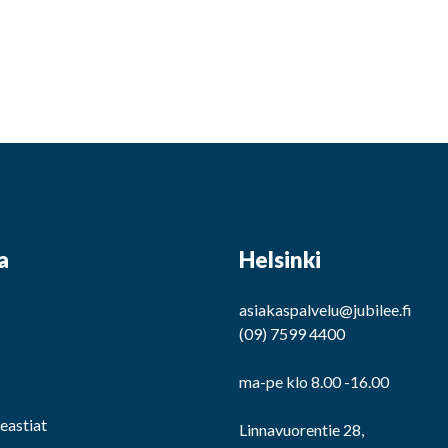
a
Helsinki
asiakaspalvelu@jubilee.fi
(09) 7599 4400
ma-pe klo 8.00 -16.00
eeastiat
Linnavuorentie 28,