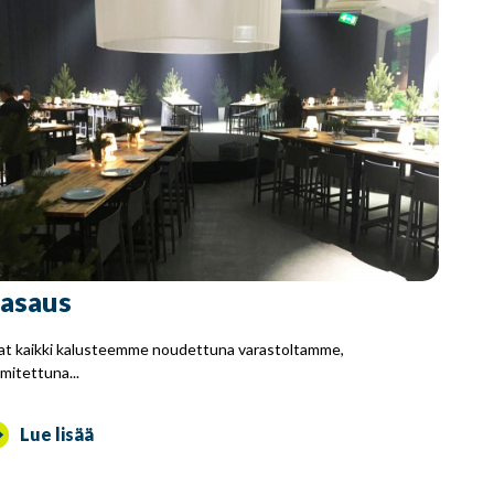
asaus
at kaikki kalusteemme noudettuna varastoltamme,
imitettuna...
Lue lisää