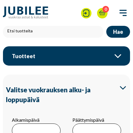
0
Hae
Tuotteet
Valitse vuokrauksen alku- ja
loppupäivä
Alkamispäivä
Päättymispäivä