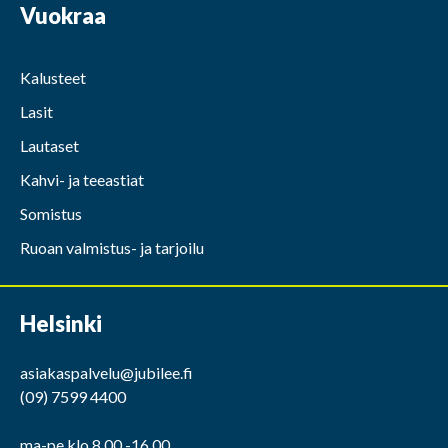
Vuokraa
Kalusteet
Lasit
Lautaset
Kahvi- ja teeastiat
Somistus
Ruoan valmistus- ja tarjoilu
Helsinki
asiakaspalvelu@jubilee.fi
(09) 7599 4400
ma-pe klo 8.00 -16.00