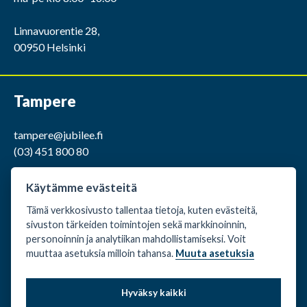
Linnavuorentie 28,
00950 Helsinki
Tampere
tampere@jubilee.fi
(03) 451 800 80
ma-pe klo 9.00 -15.00
Käytämme evästeitä
Tämä verkkosivusto tallentaa tietoja, kuten evästeitä,
Kaakkurintie 12,
sivuston tärkeiden toimintojen sekä markkinoinnin,
37150 Nokia
personoinnin ja analytiikan mahdollistamiseksi. Voit
muuttaa asetuksia milloin tahansa.
Muuta asetuksia
Evästeasetukset
Hyväksy kaikki