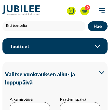
0
Hae
Tuotteet
Valitse vuokrauksen alku- ja
loppupäivä
Alkamispäivä
Päättymispäivä