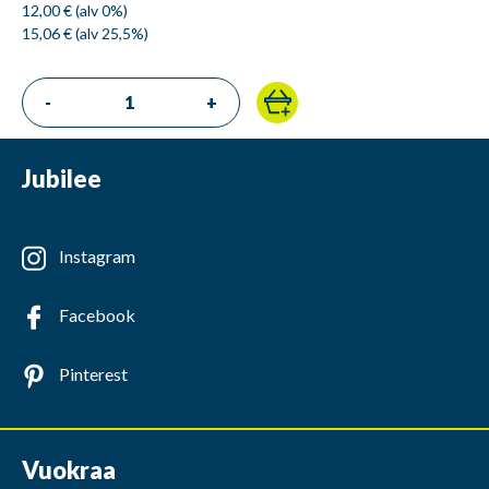
12,00 € (alv 0%)
15,06 € (alv 25,5%)
-
+
Jubilee
Instagram
Facebook
Pinterest
Vuokraa