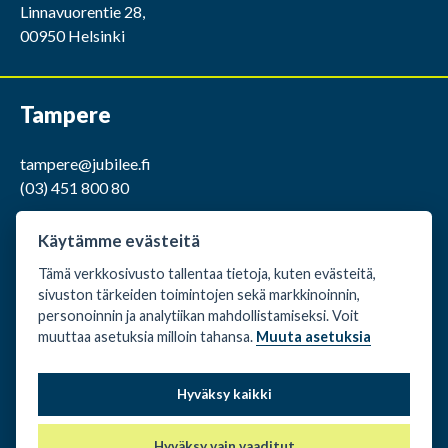
Linnavuorentie 28,
00950 Helsinki
Tampere
tampere@jubilee.fi
(03) 451 800 80
ma-pe klo 9.00 -15.00
Käytämme evästeitä
Tämä verkkosivusto tallentaa tietoja, kuten evästeitä,
Kaakkurintie 12,
sivuston tärkeiden toimintojen sekä markkinoinnin,
37150 Nokia
personoinnin ja analytiikan mahdollistamiseksi. Voit
muuttaa asetuksia milloin tahansa.
Muuta asetuksia
Evästeasetukset
Hyväksy kaikki
Rekisteri- ja tietosuojaseloste
Vuokraus- ja
Hyväksy vain vaaditut