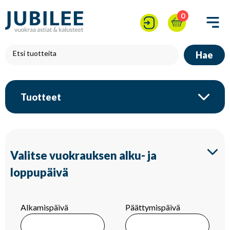
0
Hae
Tuotteet
Valitse vuokrauksen alku- ja
loppupäivä
Alkamispäivä
Päättymispäivä