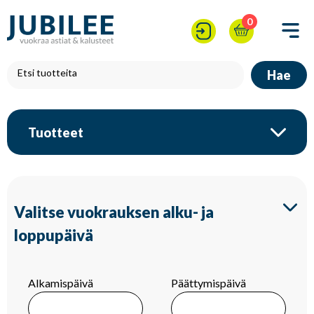
0
Hae
Tuotteet
Valitse vuokrauksen alku- ja
loppupäivä
Alkamispäivä
Päättymispäivä