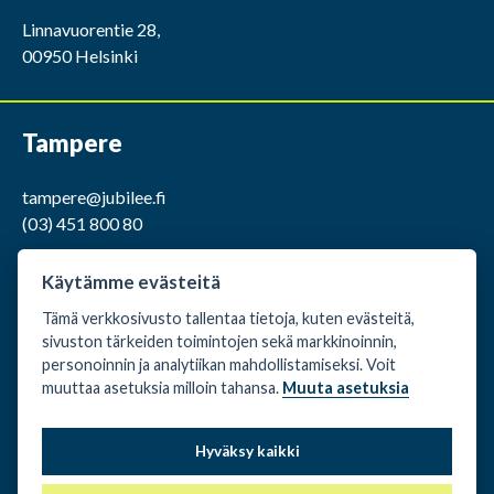
Linnavuorentie 28,
00950 Helsinki
Tampere
tampere@jubilee.fi
(03) 451 800 80
ma-pe klo 9.00 -15.00
Käytämme evästeitä
Tämä verkkosivusto tallentaa tietoja, kuten evästeitä,
Kaakkurintie 12,
sivuston tärkeiden toimintojen sekä markkinoinnin,
37150 Nokia
personoinnin ja analytiikan mahdollistamiseksi. Voit
muuttaa asetuksia milloin tahansa.
Muuta asetuksia
Evästeasetukset
Hyväksy kaikki
Rekisteri- ja tietosuojaseloste
Vuokraus- ja