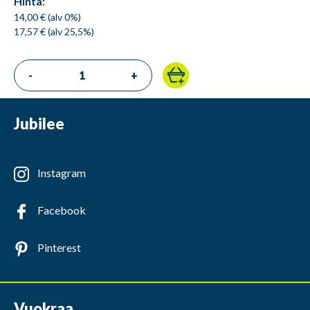
Hinta:
14,00 € (alv 0%)
17,57 € (alv 25,5%)
-
+
Jubilee
Instagram
Facebook
Pinterest
Vuokraa