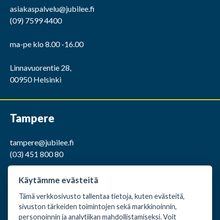
asiakaspalvelu@jubilee.fi
(09) 7599 4400
ma-pe klo 8.00 -16.00
Linnavuorentie 28,
00950 Helsinki
Tampere
tampere@jubilee.fi
(03) 451 800 80
ma-pe klo 9.00 -15.00
Käytämme evästeitä
Tämä verkkosivusto tallentaa tietoja, kuten evästeitä,
Kaakkurintie 12,
sivuston tärkeiden toimintojen sekä markkinoinnin,
37150 Nokia
personoinnin ja analytiikan mahdollistamiseksi. Voit