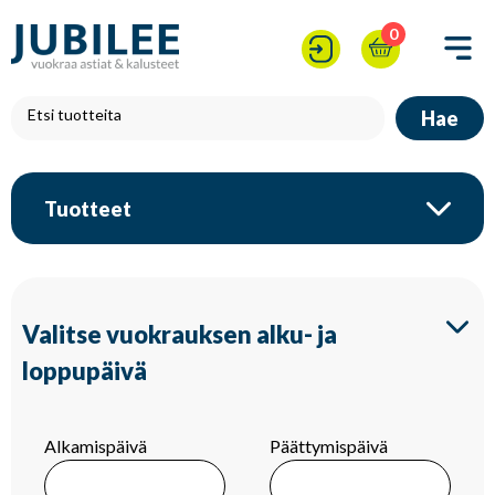
0
Hae
Tuotteet
Valitse vuokrauksen alku- ja
loppupäivä
Alkamispäivä
Päättymispäivä