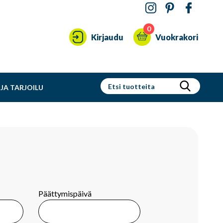
0
Kirjaudu
Vuokrakori
JA TARJOILU
Päättymispäivä