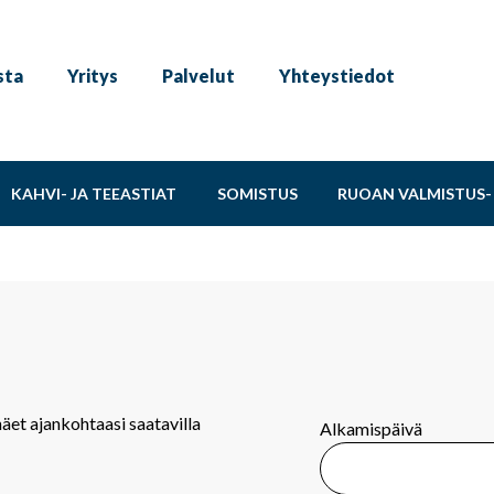
sta
Yritys
Palvelut
Yhteystiedot
KAHVI- JA TEEASTIAT
SOMISTUS
RUOAN VALMISTUS- 
näet ajankohtaasi saatavilla
Alkamispäivä
.