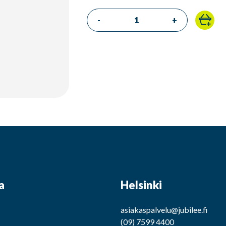
-
+
a
Helsinki
asiakaspalvelu@jubilee.fi
(09) 7599 4400