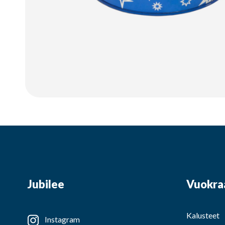
Jubilee
Vuokra
Kalusteet
Instagram