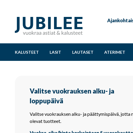
Ajankohtai
KALUSTEET
LASIT
LAUTASET
ATERIMET
Valitse vuokrauksen alku- ja
loppupäivä
Valitse vuokrauksen alku- ja päättymispäivä, jotta 
olevat tuotteet.
Vuokra-aika/hinta korkeintaan 5 vuorokautta