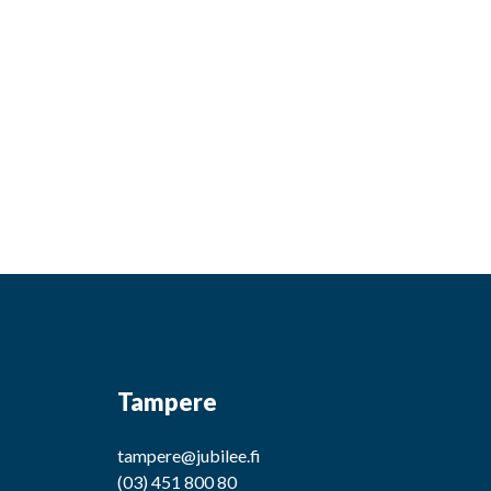
Tampere
tampere@jubilee.fi
(03) 451 800 80