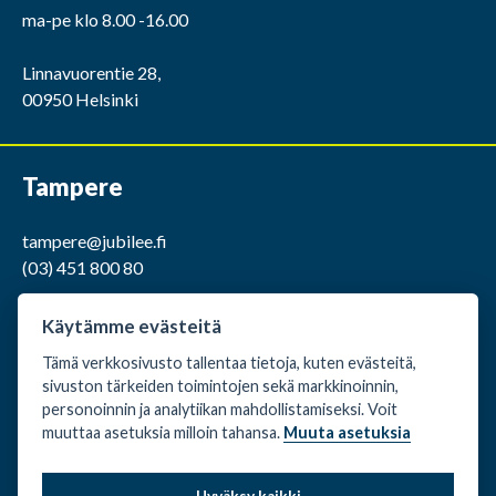
ma-pe klo 8.00 -16.00
Linnavuorentie 28,
00950 Helsinki
Tampere
tampere@jubilee.fi
(03) 451 800 80
ma-pe klo 9.00 -15.00
Käytämme evästeitä
Tämä verkkosivusto tallentaa tietoja, kuten evästeitä,
Kaakkurintie 12,
sivuston tärkeiden toimintojen sekä markkinoinnin,
37150 Nokia
personoinnin ja analytiikan mahdollistamiseksi. Voit
muuttaa asetuksia milloin tahansa.
Muuta asetuksia
Evästeasetukset