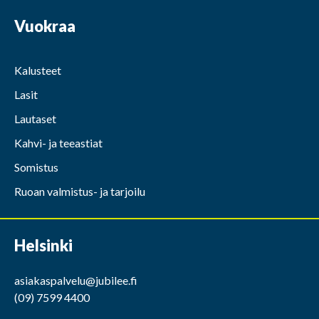
Vuokraa
Kalusteet
Lasit
Lautaset
Kahvi- ja teeastiat
Somistus
Ruoan valmistus- ja tarjoilu
Helsinki
asiakaspalvelu@jubilee.fi
(09) 7599 4400