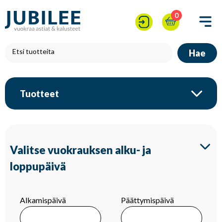
0
Hae
Tuotteet
Valitse vuokrauksen alku- ja
loppupäivä
Alkamispäivä
Päättymispäivä