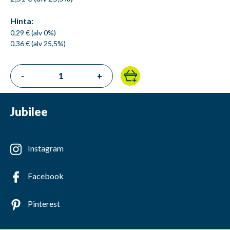
Hinta:
0,29 € (alv 0%)
0,36 € (alv 25,5%)
-
+
Jubilee
Instagram
Facebook
Pinterest