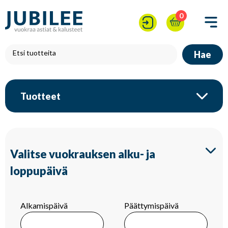
0
Hae
Tuotteet
Valitse vuokrauksen alku- ja
loppupäivä
Alkamispäivä
Päättymispäivä