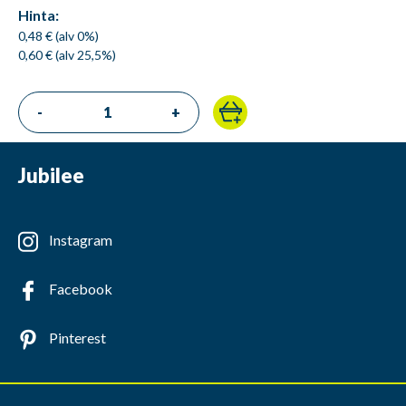
Hinta:
0,48 € (alv 0%)
0,60 € (alv 25,5%)
-
+
Jubilee
Instagram
Facebook
Pinterest