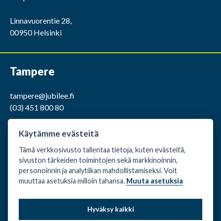
Linnavuorentie 28,
00950 Helsinki
Tampere
tampere@jubilee.fi
(03) 451 800 80
ma-pe klo 9.00 -15.00
Käytämme evästeitä
Tämä verkkosivusto tallentaa tietoja, kuten evästeitä,
Kaakkurintie 12,
sivuston tärkeiden toimintojen sekä markkinoinnin,
37150 Nokia
personoinnin ja analytiikan mahdollistamiseksi. Voit
muuttaa asetuksia milloin tahansa.
Muuta asetuksia
Evästeasetukset
Hyväksy kaikki