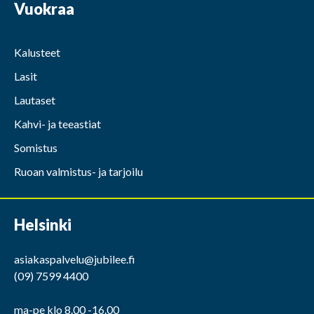
Vuokraa
Kalusteet
Lasit
Lautaset
Kahvi- ja teeastiat
Somistus
Ruoan valmistus- ja tarjoilu
Helsinki
asiakaspalvelu@jubilee.fi
(09) 7599 4400
ma-pe klo 8.00 -16.00