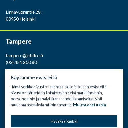
Linnavuorentie 28,
00950 Helsinki
Tampere
tampere@jubilee.fi
(03) 451 800 80
ma-pe klo 9.00 -15.00
Käytämme evästeitä
Tämä verkkosivusto tallentaa tietoja, kuten evästeitä,
Kaakkurintie 12,
sivuston tärkeiden toimintojen sekä markkinoinnin,
37150 Nokia
personoinnin ja analytiikan mahdollistamiseksi. Voit
muuttaa asetuksia milloin tahansa.
Muuta asetuksia
Evästeasetukset
Hyväksy kaikki