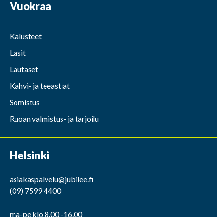
Vuokraa
Kalusteet
Lasit
Lautaset
Kahvi- ja teeastiat
Somistus
Ruoan valmistus- ja tarjoilu
Helsinki
asiakaspalvelu@jubilee.fi
(09) 7599 4400
ma-pe klo 8.00 -16.00