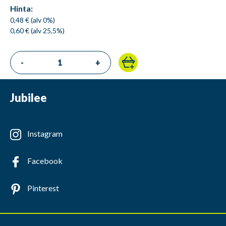
Hinta:
0,48 € (alv 0%)
0,60 € (alv 25,5%)
-
+
Jubilee
Instagram
Facebook
Pinterest