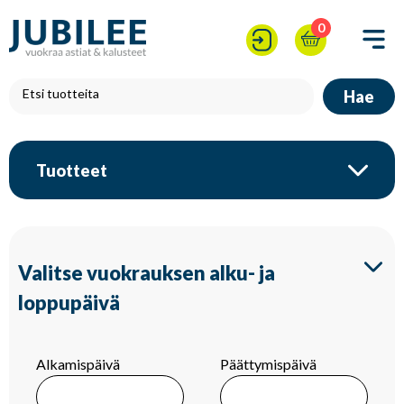
0
Hae
Tuotteet
Valitse vuokrauksen alku- ja
loppupäivä
Alkamispäivä
Päättymispäivä