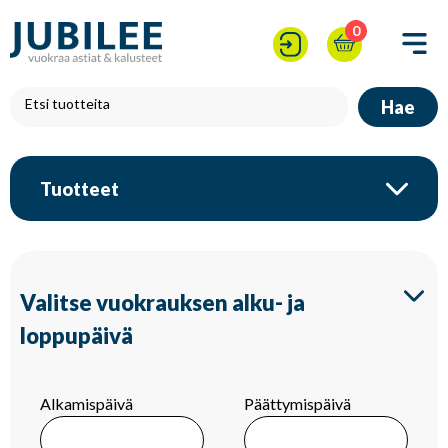
0
Hae
Tuotteet
Valitse vuokrauksen alku- ja
loppupäivä
Alkamispäivä
Päättymispäivä