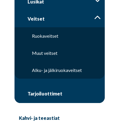
Lusikat
Veitset
Ruokaveitset
Muut veitset
Alku- ja jälkiruokaveitset
Tarjoiluottimet
Kahvi- ja teeastiat