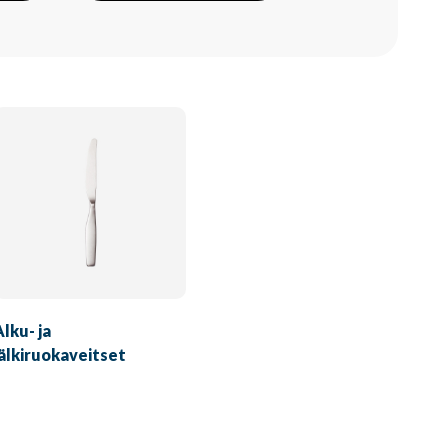
Alku- ja
jälkiruokaveitset