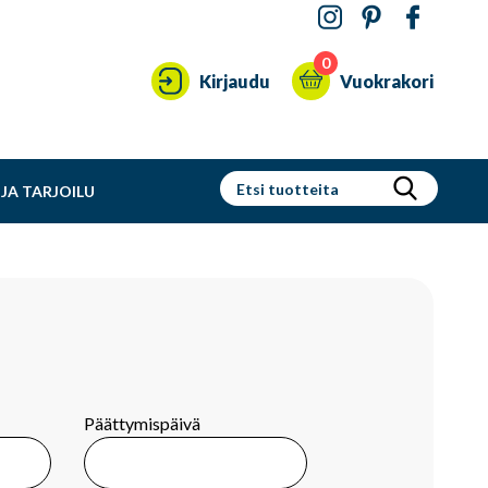
0
Kirjaudu
Vuokrakori
JA TARJOILU
Päättymispäivä