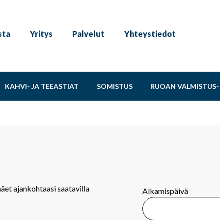
sta
Yritys
Palvelut
Yhteystiedot
KAHVI- JA TEEASTIAT
SOMISTUS
RUOAN VALMISTUS- 
näet ajankohtaasi saatavilla
Alkamispäivä
.