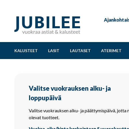
Ajankohtai
KALUSTEET
LASIT
LAUTASET
ATERIMET
Valitse vuokrauksen alku- ja
loppupäivä
Valitse vuokrauksen alku- ja päättymispäivä, jotta 
olevat tuotteet.
Vuokra-aika/hinta korkeintaan 5 vuorokautta