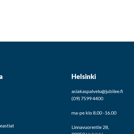
a
Helsinki
asiakaspalvelu@jubilee.fi
(09) 7599 4400
ma-pe klo 8.00 -16.00
eeastiat
Linnavuorentie 28,