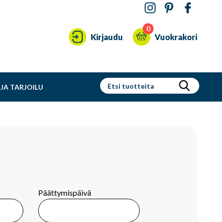
0
Kirjaudu
Vuokrakori
JA TARJOILU
Päättymispäivä