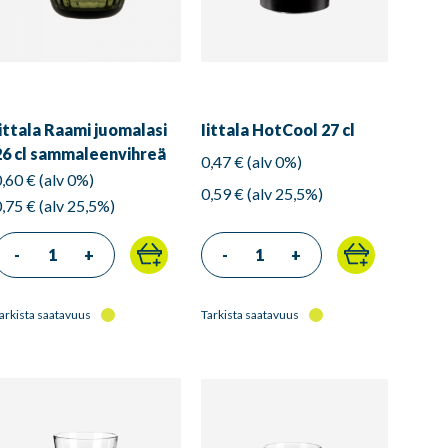
Iittala Raami juomalasi
Iittala HotCool 27 cl
26 cl sammaleenvihreä
0,47 € (alv 0%)
0,60 € (alv 0%)
0,59 € (alv 25,5%)
0,75 € (alv 25,5%)
-
+
-
+
arkista saatavuus
Tarkista saatavuus