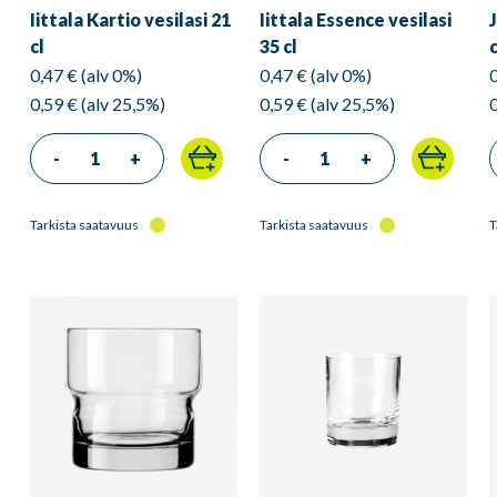
Iittala Kartio vesilasi 21
Iittala Essence vesilasi
cl
35 cl
c
0,47 € (alv 0%)
0,47 € (alv 0%)
0,59 € (alv 25,5%)
0,59 € (alv 25,5%)
-
+
-
+
Tarkista saatavuus
Tarkista saatavuus
T