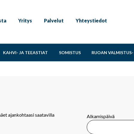
sta
Yritys
Palvelut
Yhteystiedot
KAHVI- JA TEEASTIAT
SOMISTUS
RUOAN VALMISTUS- 
näet ajankohtaasi saatavilla
Alkamispäivä
.