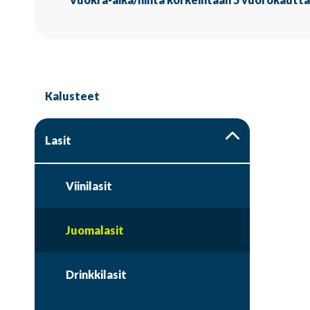
Kalusteet
Lasit
Viinilasit
Juomalasit
Drinkkilasit