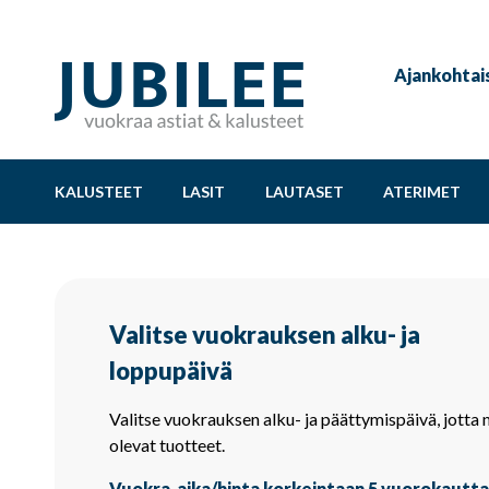
Ajankohtai
KALUSTEET
LASIT
LAUTASET
ATERIMET
Valitse vuokrauksen alku- ja
loppupäivä
Valitse vuokrauksen alku- ja päättymispäivä, jotta 
olevat tuotteet.
Vuokra-aika/hinta korkeintaan 5 vuorokautta