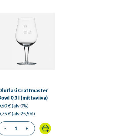
Olutlasi Craftmaster
Bowl 0,3 l (mittaviiva)
0,60 € (alv 0%)
0,75 € (alv 25,5%)
-
+