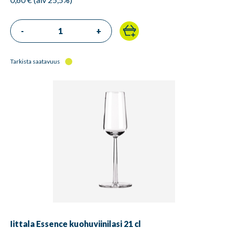
-
+
Tarkista saatavuus
Iittala Essence kuohuviinilasi 21 cl