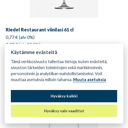
Riedel Restaurant viinilasi 61 cl
0,77 € (alv 0%)
0,97 € (alv 25,5%)
Käytämme evästeitä
Cabernet/Merlot
Tämä verkkosivusto tallentaa tietoja, kuten evästeitä,
-
+
sivuston tärkeiden toimintojen sekä markkinoinnin,
personoinnin ja analytiikan mahdollistamiseksi. Voit
muuttaa asetuksia milloin tahansa.
Muuta asetuksia
Tarkista saatavuus
Hyväksy kaikki
Hyväksy vain vaaditut