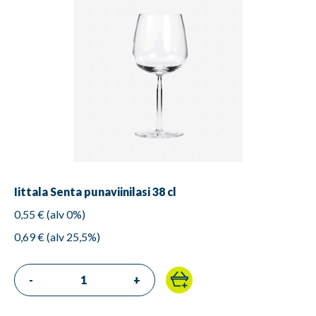
Iittala Senta punaviinilasi 38 cl
0,55 € (alv 0%)
0,69 € (alv 25,5%)
-
+