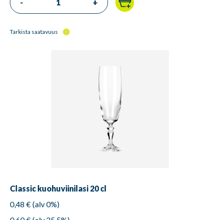
-
+
Tarkista saatavuus
Classic kuohuviinilasi 20 cl
0,48 € (alv 0%)
0,60 € (alv 25,5%)