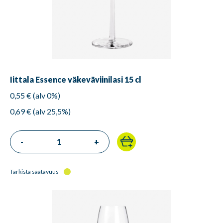
Iittala Essence väkeväviinilasi 15 cl
0,55 € (alv 0%)
0,69 € (alv 25,5%)
-
+
Tarkista saatavuus