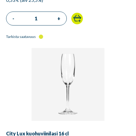
-
+
Tarkista saatavuus
City Lux kuohuviinilasi 16 cl