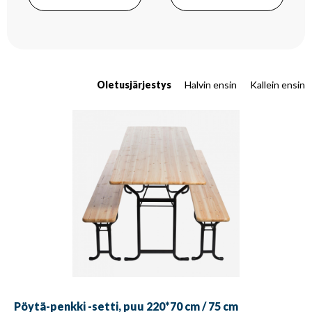
Oletusjärjestys
Halvin ensin
Kallein ensin
Pöytä-penkki -setti, puu 220*70 cm / 75 cm