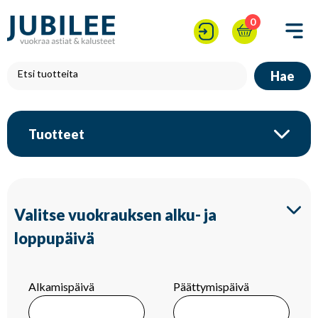
0
Hae
Tuotteet
Valitse vuokrauksen alku- ja
loppupäivä
Alkamispäivä
Päättymispäivä