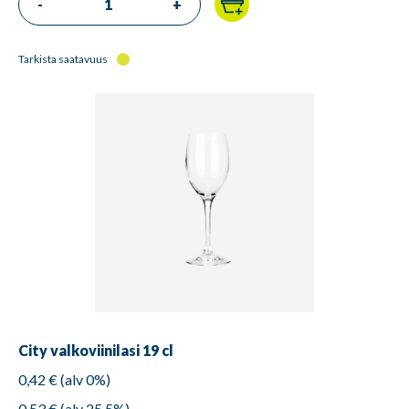
-
+
Tarkista saatavuus
City valkoviinilasi 19 cl
0,42 € (alv 0%)
0,53 € (alv 25,5%)