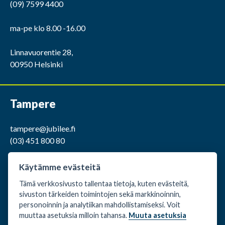
(09) 7599 4400
ma-pe klo 8.00 -16.00
Linnavuorentie 28,
00950 Helsinki
Tampere
tampere@jubilee.fi
(03) 451 800 80
ma-pe klo 9.00 -15.00
Käytämme evästeitä
Tämä verkkosivusto tallentaa tietoja, kuten evästeitä,
Kaakkurintie 12,
sivuston tärkeiden toimintojen sekä markkinoinnin,
37150 Nokia
personoinnin ja analytiikan mahdollistamiseksi. Voit
muuttaa asetuksia milloin tahansa.
Muuta asetuksia