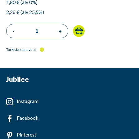
1,80 € (alv 0%)
2,26 € (alv 25,5%)
-
+
Tarkista saatavuus
Jubilee
Instagram
Facebook
Pinterest