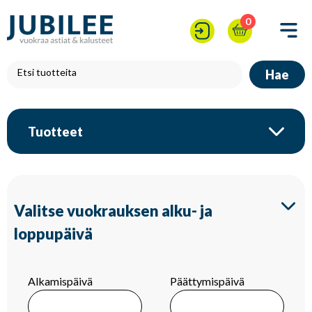
0
Hae
Tuotteet
Valitse vuokrauksen alku- ja
loppupäivä
Alkamispäivä
Päättymispäivä