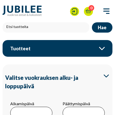
0
Hae
Tuotteet
Valitse vuokrauksen alku- ja
loppupäivä
Alkamispäivä
Päättymispäivä