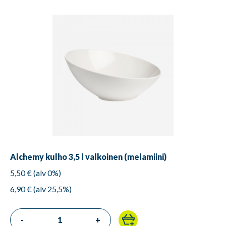
Alchemy kulho 3,5 l valkoinen (melamiini)
5,50 € (alv 0%)
6,90 € (alv 25,5%)
-
+