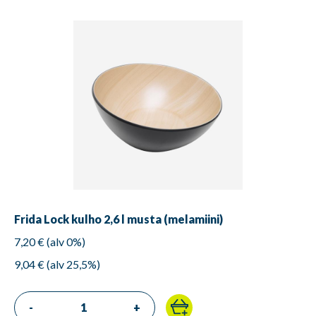
Frida Lock kulho 2,6 l musta (melamiini)
7,20 € (alv 0%)
9,04 € (alv 25,5%)
-
+