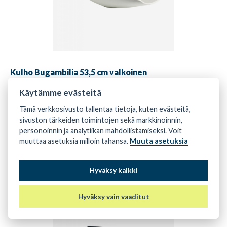
Kulho Bugambilia 53,5 cm valkoinen
6,60 € (alv 0%)
Käytämme evästeitä
8,28 € (alv 25,5%)
Tämä verkkosivusto tallentaa tietoja, kuten evästeitä,
sivuston tärkeiden toimintojen sekä markkinoinnin,
personoinnin ja analytiikan mahdollistamiseksi. Voit
-
+
muuttaa asetuksia milloin tahansa.
Muuta asetuksia
Tarkista saatavuus
Hyväksy kaikki
Hyväksy vain vaaditut